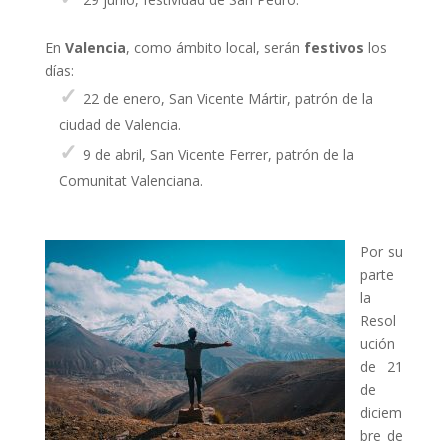
En
Valencia
, como ámbito local, serán
festivos
los
días:
22 de enero, San Vicente Mártir, patrón de la
ciudad de Valencia.
9 de abril, San Vicente Ferrer, patrón de la
Comunitat Valenciana.
Por su
parte
la
Resol
ución
de 21
de
diciem
bre de